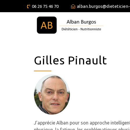
06 26 75 46 70
alban.burgos@dieteticien
Gilles Pinault
J’apprécie Alban pour son approche intelligente 
physique, la fatigue, les problématiques physi