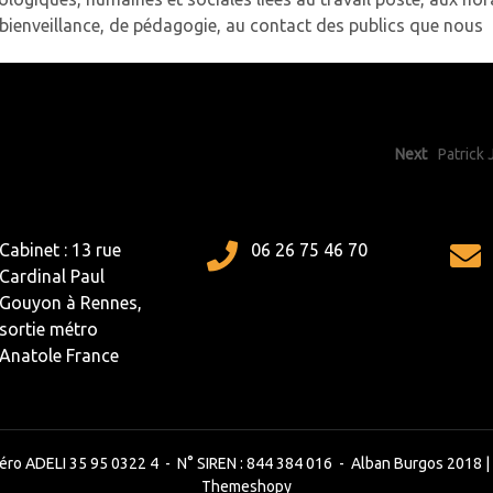
 bienveillance, de pédagogie, au contact des publics que nous
Next
Patrick 
Cabinet : 13 rue
06 26 75 46 70
Cardinal Paul
Gouyon à Rennes,
sortie métro
Anatole France
éro ADELI 35 95 0322 4 - N° SIREN : 844 384 016 - Alban Burgos 2018 |
Themeshopy